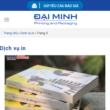
Skip
GỬI YÊU CẦU BÁO GIÁ
to
content
Trang chủ
»
Dịch vụ in
»
Trang 5
Dịch vụ in