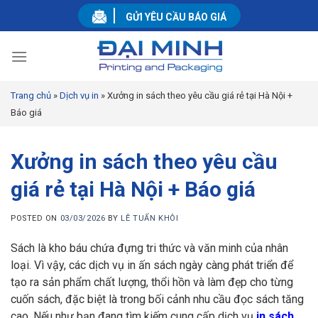
Skip
GỬI YÊU CẦU BÁO GIÁ
to
content
Trang chủ
»
Dịch vụ in
»
Xưởng in sách theo yêu cầu giá rẻ tại Hà Nội +
Báo giá
Xưởng in sách theo yêu cầu
giá rẻ tại Hà Nội + Báo giá
POSTED ON
03/03/2026
BY
LÊ TUẤN KHÔI
Sách là kho báu chứa đựng tri thức và văn minh của nhân
loại. Vì vậy, các dịch vụ in ấn sách ngày càng phát triển để
tạo ra sản phẩm chất lượng, thổi hồn và làm đẹp cho từng
cuốn sách, đặc biệt là trong bối cảnh nhu cầu đọc sách tăng
cao. Nếu như bạn đang tìm kiếm cung cấp dịch vụ
in sách