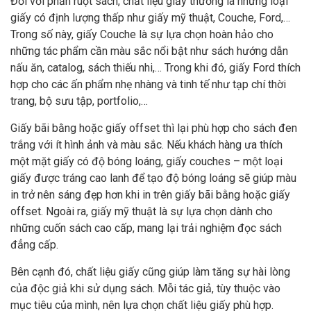
Đối với phần ruột sách, chất liệu giấy thường là những loại
giấy có định lượng thấp như giấy mỹ thuật, Couche, Ford,…
Trong số này, giấy Couche là sự lựa chọn hoàn hảo cho
những tác phẩm cần màu sắc nổi bật như sách hướng dẫn
nấu ăn, catalog, sách thiếu nhi,… Trong khi đó, giấy Ford thích
hợp cho các ấn phẩm nhẹ nhàng và tinh tế như tạp chí thời
trang, bộ sưu tập, portfolio,…
Giấy bãi bằng hoặc giấy offset thì lại phù hợp cho sách đen
trắng với ít hình ảnh và màu sắc. Nếu khách hàng ưa thích
một mặt giấy có độ bóng loáng, giấy couches – một loại
giấy được tráng cao lanh để tạo độ bóng loáng sẽ giúp màu
in trở nên sáng đẹp hơn khi in trên giấy bãi bằng hoặc giấy
offset. Ngoài ra, giấy mỹ thuật là sự lựa chọn dành cho
những cuốn sách cao cấp, mang lại trải nghiệm đọc sách
đẳng cấp.
Bên cạnh đó, chất liệu giấy cũng giúp làm tăng sự hài lòng
của độc giả khi sử dụng sách. Mỗi tác giả, tùy thuộc vào
mục tiêu của mình, nên lựa chọn chất liệu giấy phù hợp.