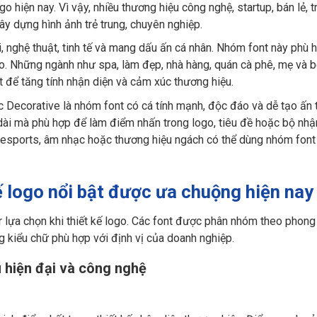
go hiện nay. Vì vậy, nhiều thương hiệu công nghệ, startup, bán lẻ, t
y dựng hình ảnh trẻ trung, chuyên nghiệp.
 nghệ thuật, tinh tế và mang dấu ấn cá nhân. Nhóm font này phù 
o. Những ngành như spa, làm đẹp, nhà hàng, quán cà phê, mẹ và bé
t để tăng tính nhận diện và cảm xúc thương hiệu.
 Decorative là nhóm font có cá tính mạnh, độc đáo và dễ tạo ấn 
dài mà phù hợp để làm điểm nhấn trong logo, tiêu đề hoặc bộ nhậ
me, esports, âm nhạc hoặc thương hiệu ngách có thể dùng nhóm font
ế logo nổi bật được ưa chuộng hiện nay
 lựa chọn khi thiết kế logo. Các font được phân nhóm theo phong
g kiểu chữ phù hợp với định vị của doanh nghiệp.
 hiện đại và công nghệ