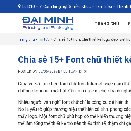
Skip
Lô D10 – 7, Cụm làng nghề Triều Khúc – Tân Triều – Thanh T
to
content
TRANG CHỦ
G
Trang chủ
»
Tin tức
»
Chia sẻ 15+ Font chữ thiết kế logo đẹp, việt h
Chia sẻ 15+ Font chữ thiết k
POSTED ON
03/06/2026
BY
LÊ TUẤN KHÔI
Giữa vô số lựa chọn font chữ trên Internet, việc cảm thấy
những designer mới bắt đầu, mà cả các chủ doanh nghi
Nhiều người vẫn nghĩ font chữ chỉ là công cụ để hiển thị
Nó là yếu tố giúp thương hiệu thể hiện cá tính, phong cá
thấy logo. Một font chữ phù hợp có thể khiến thương hiệu
thể làm tổng thể thiết kế trở nên thiếu tinh tế, thậm chí 