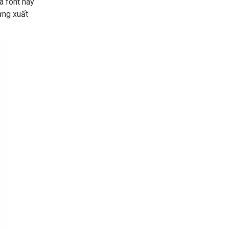
a font này
ừng xuất