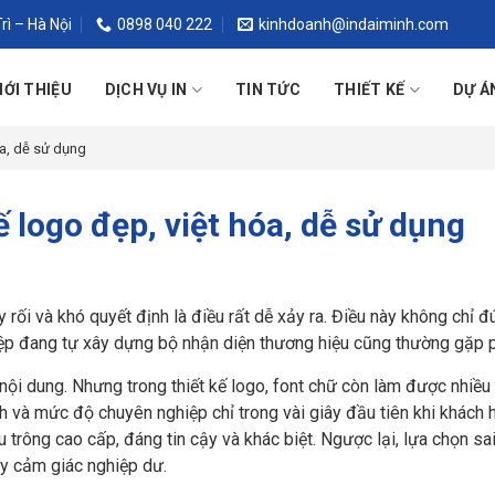
rì – Hà Nội
0898 040 222
kinhdoanh@indaiminh.com
IỚI THIỆU
DỊCH VỤ IN
TIN TỨC
THIẾT KẾ
DỰ Á
óa, dễ sử dụng
ế logo đẹp, việt hóa, dễ sử dụng
 rối và khó quyết định là điều rất dễ xảy ra. Điều này không chỉ đ
ệp đang tự xây dựng bộ nhận diện thương hiệu cũng thường gặp p
 nội dung. Nhưng trong thiết kế logo, font chữ còn làm được nhiều 
ch và mức độ chuyên nghiệp chỉ trong vài giây đầu tiên khi khách 
 trông cao cấp, đáng tin cậy và khác biệt. Ngược lại, lựa chọn sai
gây cảm giác nghiệp dư.