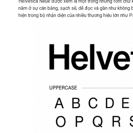
Helvetica Neue được xem là một trong những font chữ ki
nằm ở sự cân bằng, sạch sẽ, dễ đọc và gần như không bị 
hiện trong bộ nhận diện của nhiều thương hiệu lớn như 