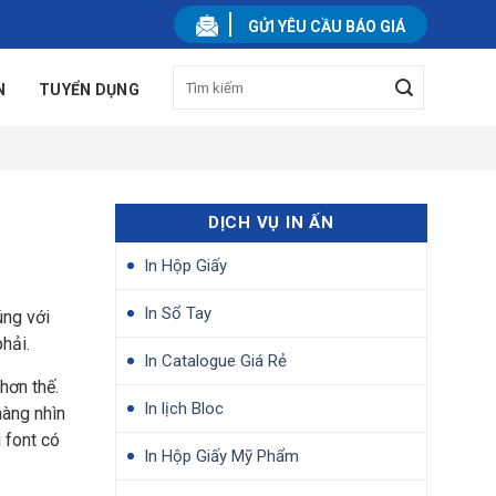
GỬI YÊU CẦU BÁO GIÁ
N
TUYỂN DỤNG
DỊCH VỤ IN ẤN
In Hộp Giấy
In Sổ Tay
úng với
hải.
In Catalogue Giá Rẻ
hơn thế.
In lịch Bloc
hàng nhìn
 font có
In Hộp Giấy Mỹ Phẩm