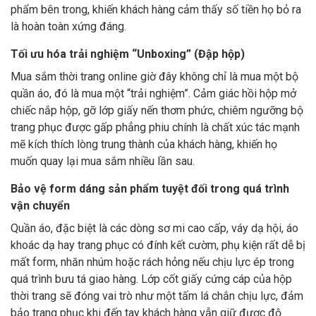
phẩm bên trong, khiến khách hàng cảm thấy số tiền họ bỏ ra
là hoàn toàn xứng đáng.
Tối ưu hóa trải nghiệm “Unboxing” (Đập hộp)
Mua sắm thời trang online giờ đây không chỉ là mua một bộ
quần áo, đó là mua một “trải nghiệm”. Cảm giác hồi hộp mở
chiếc nắp hộp, gỡ lớp giấy nến thơm phức, chiêm ngưỡng bộ
trang phục được gấp phẳng phiu chính là chất xúc tác mạnh
mẽ kích thích lòng trung thành của khách hàng, khiến họ
muốn quay lại mua sắm nhiều lần sau.
Bảo vệ form dáng sản phẩm tuyệt đối trong quá trình
vận chuyển
Quần áo, đặc biệt là các dòng sơ mi cao cấp, váy dạ hội, áo
khoác dạ hay trang phục có đính kết cườm, phụ kiện rất dễ bị
mất form, nhăn nhúm hoặc rách hỏng nếu chịu lực ép trong
quá trình bưu tá giao hàng. Lớp cốt giấy cứng cáp của hộp
thời trang sẽ đóng vai trò như một tấm lá chắn chịu lực, đảm
bảo trang phục khi đến tay khách hàng vẫn giữ được độ