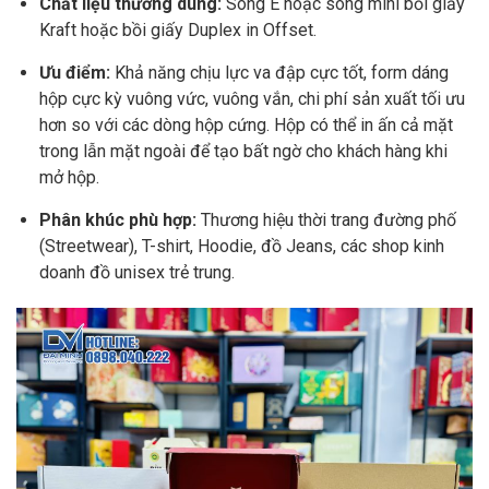
Chất liệu thường dùng:
Sóng E hoặc sóng mini bồi giấy
Kraft hoặc bồi giấy Duplex in Offset.
Ưu điểm:
Khả năng chịu lực va đập cực tốt, form dáng
hộp cực kỳ vuông vức, vuông vắn, chi phí sản xuất tối ưu
hơn so với các dòng hộp cứng. Hộp có thể in ấn cả mặt
trong lẫn mặt ngoài để tạo bất ngờ cho khách hàng khi
mở hộp.
Phân khúc phù hợp:
Thương hiệu thời trang đường phố
(Streetwear), T-shirt, Hoodie, đồ Jeans, các shop kinh
doanh đồ unisex trẻ trung.