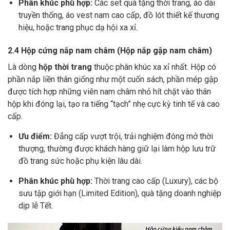
Phân khúc phù hợp:
Các set quà tặng thời trang, áo dài
truyền thống, áo vest nam cao cấp, đồ lót thiết kế thương
hiệu, hoặc trang phục dạ hội xa xỉ.
2.4 Hộp cứng nắp nam châm (Hộp nắp gập nam châm)
Là dòng
hộp thời trang
thuộc phân khúc xa xỉ nhất. Hộp có
phần nắp liền thân giống như một cuốn sách, phần mép gập
được tích hợp những viên nam châm nhỏ hít chặt vào thân
hộp khi đóng lại, tạo ra tiếng “tạch” nhẹ cực kỳ tinh tế và cao
cấp.
Ưu điểm:
Đẳng cấp vượt trội, trải nghiệm đóng mở thời
thượng, thường được khách hàng giữ lại làm hộp lưu trữ
đồ trang sức hoặc phụ kiện lâu dài.
Phân khúc phù hợp:
Thời trang cao cấp (Luxury), các bộ
sưu tập giới hạn (Limited Edition), quà tặng doanh nghiệp
dịp lễ Tết.