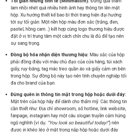
Tối giản nhưng tinh tế (Minimalism):
Đừng quá tham
lam nhồi nhét quá nhiều hình ảnh hay thông tin lên mặt
hộp. Xu hướng thiết kế bao bì thời trang hiện đại hướng
tới sự tối giản: Một nền hộp màu đơn sắc (trắng, đen,
pastel, hồng cam…) kết hợp cùng logo thương hiệu được
đặt ở vị trí trung tâm một cách chỉn chu là đủ để tạo nên
sự sang trọng.
Đồng bộ hóa nhận diện thương hiệu:
Màu sắc của hộp
phải đồng điệu với màu chủ đạo của cửa hàng, túi xách
giấy, ruy-băng, tag mác treo quần áo và giấy cảm ơn bên
trong hộp. Sự đồng bộ này tạo nên tính chuyên nghiệp tối
đa cho brand của bạn.
Đừng quên in thông tin mặt trong hộp hoặc dưới đáy:
Mặt trên của hộp hãy để dành cho thẩm mỹ. Các thông tin
cần thiết như: Địa chỉ showroom, số hotline, link website,
fanpage, instagram hay một câu slogan truyền cảm hứng
ngộ nghĩnh (ví dụ:
“You look so beautiful today!”
) nên
được in khéo léo ở mặt trong nắp hộp hoặc dưới đáy