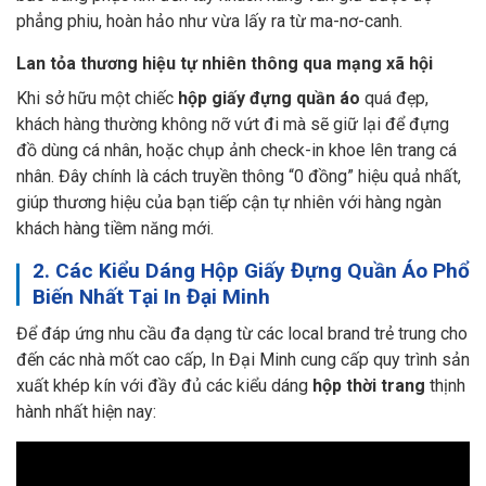
phẳng phiu, hoàn hảo như vừa lấy ra từ ma-nơ-canh.
Lan tỏa thương hiệu tự nhiên thông qua mạng xã hội
Khi sở hữu một chiếc
hộp giấy đựng quần áo
quá đẹp,
khách hàng thường không nỡ vứt đi mà sẽ giữ lại để đựng
đồ dùng cá nhân, hoặc chụp ảnh check-in khoe lên trang cá
nhân. Đây chính là cách truyền thông “0 đồng” hiệu quả nhất,
giúp thương hiệu của bạn tiếp cận tự nhiên với hàng ngàn
khách hàng tiềm năng mới.
2. Các Kiểu Dáng Hộp Giấy Đựng Quần Áo Phổ
Biến Nhất Tại In Đại Minh
Để đáp ứng nhu cầu đa dạng từ các local brand trẻ trung cho
đến các nhà mốt cao cấp, In Đại Minh cung cấp quy trình sản
xuất khép kín với đầy đủ các kiểu dáng
hộp thời trang
thịnh
hành nhất hiện nay: