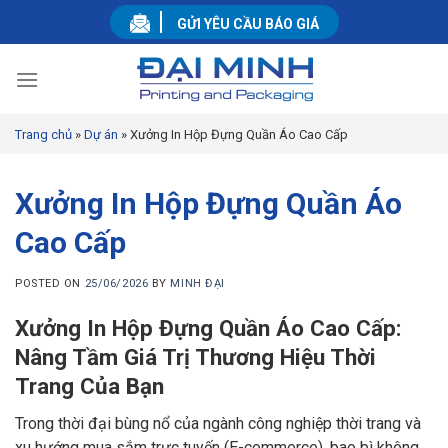
Skip
GỬI YÊU CẦU BÁO GIÁ
to
content
Trang chủ
»
Dự án
»
Xưởng In Hộp Đựng Quần Áo Cao Cấp
Xưởng In Hộp Đựng Quần Áo
Cao Cấp
POSTED ON
25/06/2026
BY
MINH ĐẠI
Xưởng In Hộp Đựng Quần Áo Cao Cấp:
Nâng Tầm Giá Trị Thương Hiệu Thời
Trang Của Bạn
Trong thời đại bùng nổ của ngành công nghiệp thời trang và
xu hướng mua sắm trực tuyến (E-commerce), bao bì không