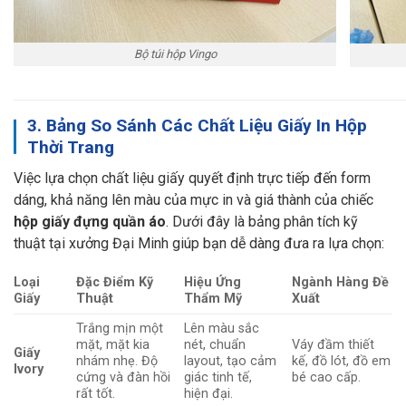
Bộ túi hộp Vingo
3. Bảng So Sánh Các Chất Liệu Giấy In Hộp
Thời Trang
Việc lựa chọn chất liệu giấy quyết định trực tiếp đến form
dáng, khả năng lên màu của mực in và giá thành của chiếc
hộp giấy đựng quần áo
. Dưới đây là bảng phân tích kỹ
thuật tại xưởng Đại Minh giúp bạn dễ dàng đưa ra lựa chọn:
Loại
Đặc Điểm Kỹ
Hiệu Ứng
Ngành Hàng Đề
Giấy
Thuật
Thẩm Mỹ
Xuất
Trắng mịn một
Lên màu sắc
mặt, mặt kia
nét, chuẩn
Váy đầm thiết
Giấy
nhám nhẹ. Độ
layout, tạo cảm
kế, đồ lót, đồ em
Ivory
cứng và đàn hồi
giác tinh tế,
bé cao cấp.
rất tốt.
hiện đại.