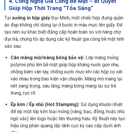
4. Công Nghệ Gia Công Bề Mặt – Bí Quyết
Giúp Hộp Thời Trang “Tỏa Sáng”
Tại
xưởng in hộp giấy
Đại Minh, một chiếc hộp đựng quần
áo đẹp không chỉ dừng lại ở bước in màu mực lên giấy. Để
tạo nên sự khác biệt đẳng cấp hoàn toàn so với hàng chợ
đại trà, chúng tôi áp dụng các kỹ thuật gia công bề mặt tinh
xảo sau:
Cán màng mờ/màng bóng bảo vệ:
Lớp màng mỏng
polyme phủ lên bề mặt giúp hộp kháng nước gọn nhẹ,
chống bám vân tay, chống xước mực khi các hộp cọ xát
vào nhau trong bao kiện vận chuyển. Màng mờ mang lại
nét sang trọng, sâu lắng; màng bóng mang lại sự trẻ
trung, rực rỡ.
Ép kim / Ép nhũ (Hot Stamping):
Sử dụng khuôn nhiệt
để ép một lớp kim loại mỏng (vàng, bạc, đồng, hoặc nhũ
ngũ sắc) lên logo hoặc tên thương hiệu. Kỹ thuật này tạo
hiệu ứng phản quang lấp lánh cực kỳ cao cấp dưới ánh