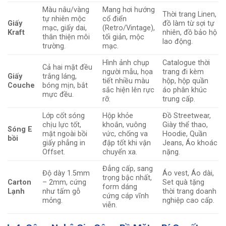
Màu nâu/vàng
Mang hơi hướng
Thời trang Linen,
tự nhiên mộc
cổ điển
Giấy
đồ làm từ sợi tự
mạc, giấy dai,
(Retro/Vintage),
Kraft
nhiên, đồ bảo hộ
thân thiện môi
tối giản, mộc
lao động.
trường.
mạc.
Hình ảnh chụp
Catalogue thời
Cả hai mặt đều
người mẫu, họa
trang đi kèm
Giấy
trắng láng,
tiết nhiều màu
hộp, hộp quần
Couche
bóng mịn, bắt
sắc hiện lên rực
áo phân khúc
mực đều.
rỡ.
trung cấp.
Lớp cốt sóng
Hộp khỏe
Đồ Streetwear,
chịu lực tốt,
khoắn, vuông
Giày thể thao,
Sóng E
mặt ngoài bồi
vức, chống va
Hoodie, Quần
bồi
giấy phẳng in
đập tốt khi vận
Jeans, Áo khoác
Offset.
chuyển xa.
nặng.
Đẳng cấp, sang
Độ dày 1.5mm
Áo vest, Áo dài,
trọng bậc nhất,
Carton
– 2mm, cứng
Set quà tặng
form dáng
Lạnh
như tấm gỗ
thời trang doanh
cứng cáp vĩnh
mỏng.
nghiệp cao cấp.
viễn.