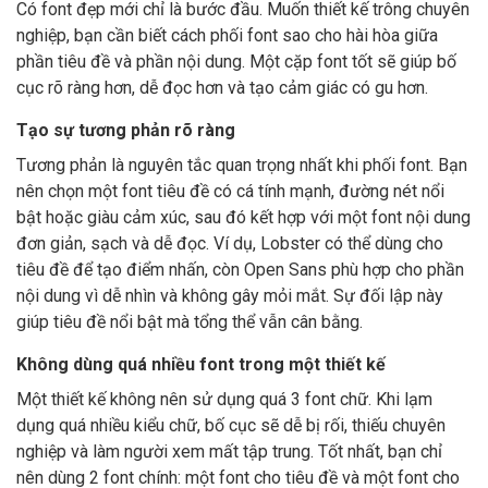
Có font đẹp mới chỉ là bước đầu. Muốn thiết kế trông chuyên
nghiệp, bạn cần biết cách phối font sao cho hài hòa giữa
phần tiêu đề và phần nội dung. Một cặp font tốt sẽ giúp bố
cục rõ ràng hơn, dễ đọc hơn và tạo cảm giác có gu hơn.
Tạo sự tương phản rõ ràng
Tương phản là nguyên tắc quan trọng nhất khi phối font. Bạn
nên chọn một font tiêu đề có cá tính mạnh, đường nét nổi
bật hoặc giàu cảm xúc, sau đó kết hợp với một font nội dung
đơn giản, sạch và dễ đọc. Ví dụ, Lobster có thể dùng cho
tiêu đề để tạo điểm nhấn, còn Open Sans phù hợp cho phần
nội dung vì dễ nhìn và không gây mỏi mắt. Sự đối lập này
giúp tiêu đề nổi bật mà tổng thể vẫn cân bằng.
Không dùng quá nhiều font trong một thiết kế
Một thiết kế không nên sử dụng quá 3 font chữ. Khi lạm
dụng quá nhiều kiểu chữ, bố cục sẽ dễ bị rối, thiếu chuyên
nghiệp và làm người xem mất tập trung. Tốt nhất, bạn chỉ
nên dùng 2 font chính: một font cho tiêu đề và một font cho