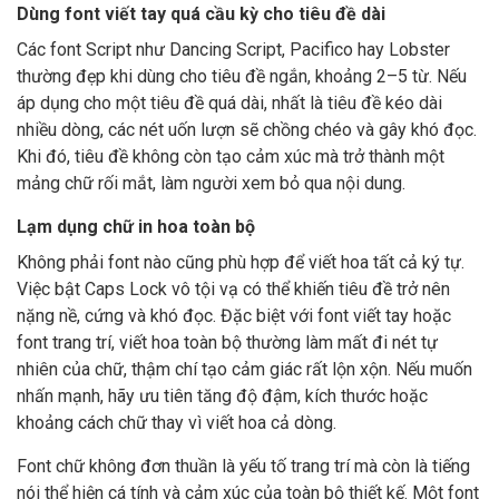
Dùng font viết tay quá cầu kỳ cho tiêu đề dài
Các font Script như Dancing Script, Pacifico hay Lobster
thường đẹp khi dùng cho tiêu đề ngắn, khoảng 2–5 từ. Nếu
áp dụng cho một tiêu đề quá dài, nhất là tiêu đề kéo dài
nhiều dòng, các nét uốn lượn sẽ chồng chéo và gây khó đọc.
Khi đó, tiêu đề không còn tạo cảm xúc mà trở thành một
mảng chữ rối mắt, làm người xem bỏ qua nội dung.
Lạm dụng chữ in hoa toàn bộ
Không phải font nào cũng phù hợp để viết hoa tất cả ký tự.
Việc bật Caps Lock vô tội vạ có thể khiến tiêu đề trở nên
nặng nề, cứng và khó đọc. Đặc biệt với font viết tay hoặc
font trang trí, viết hoa toàn bộ thường làm mất đi nét tự
nhiên của chữ, thậm chí tạo cảm giác rất lộn xộn. Nếu muốn
nhấn mạnh, hãy ưu tiên tăng độ đậm, kích thước hoặc
khoảng cách chữ thay vì viết hoa cả dòng.
Font chữ không đơn thuần là yếu tố trang trí mà còn là tiếng
nói thể hiện cá tính và cảm xúc của toàn bộ thiết kế. Một font