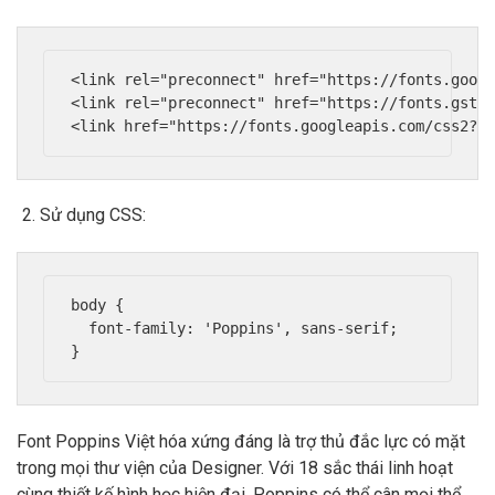
<link rel="preconnect" href="https://fonts.googl
<link rel="preconnect" href="https://fonts.gstat
Sử dụng CSS:
body {

  font-family: 'Poppins', sans-serif;

Font Poppins Việt hóa xứng đáng là trợ thủ đắc lực có mặt
trong mọi thư viện của Designer. Với 18 sắc thái linh hoạt
cùng thiết kế hình học hiện đại, Poppins có thể cân mọi thể