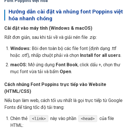
Font Poppins việt hóa
Hướng dẫn cài đặt và nhúng font Poppins việt
hóa nhanh chóng
Cài đặt vào máy tính (Windows & macOS)
Rất đơn giản, sau khi tải về và giải nén file
.zip
:
Windows:
Bôi đen toàn bộ các file font (định dạng
.ttf
hoặc
.otf
), nhấp chuột phải và chọn
Install for all users
.
macOS:
Mở ứng dụng
Font Book
, click dấu
+
, chọn thư
mục font vừa tải và bấm
Open
.
Cách nhúng Font Poppins trực tiếp vào Website
(HTML/CSS)
Nếu bạn làm web, cách tối ưu nhất là gọi trực tiếp từ Google
Fonts để tăng tốc độ tải trang:
Chèn thẻ
này vào phần
của file
<link>
<head>
HTML: