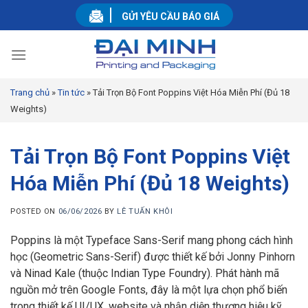
Skip
GỬI YÊU CẦU BÁO GIÁ
to
content
Trang chủ
»
Tin tức
»
Tải Trọn Bộ Font Poppins Việt Hóa Miễn Phí (Đủ 18
Weights)
Tải Trọn Bộ Font Poppins Việt
Hóa Miễn Phí (Đủ 18 Weights)
POSTED ON
06/06/2026
BY
LÊ TUẤN KHÔI
Poppins là một Typeface Sans-Serif mang phong cách hình
học (Geometric Sans-Serif) được thiết kế bởi Jonny Pinhorn
và Ninad Kale (thuộc Indian Type Foundry). Phát hành mã
nguồn mở trên Google Fonts, đây là một lựa chọn phổ biến
trong thiết kế UI/UX, website và nhận diện thương hiệu kỹ