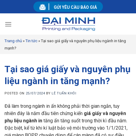
Skip
GỬI YÊU CẦU BÁO GIÁ
to
content
Trang chủ
»
Tin tức
»
Tại sao giá giấy và nguyên phụ liệu ngành in tăng
mạnh?
Tại sao giá giấy và nguyên phụ
liệu ngành in tăng mạnh?
POSTED ON
25/07/2024
BY
LÊ TUẤN KHÔI
Đã làm trong ngành in ấn không phải thời gian ngắn, tuy
nhiên đây là năm đầu tiên chứng kiến
giá giấy và nguyên
phụ liệu ngành in
tăng ấn tăng suốt trong thời kì đầu năm.
Đặc biệt, kể từ khi kí luật bảo vệ môi trường vào 1/1/2021,
giá màng BOPP chuyên dùng để cán màng đã có sự điều