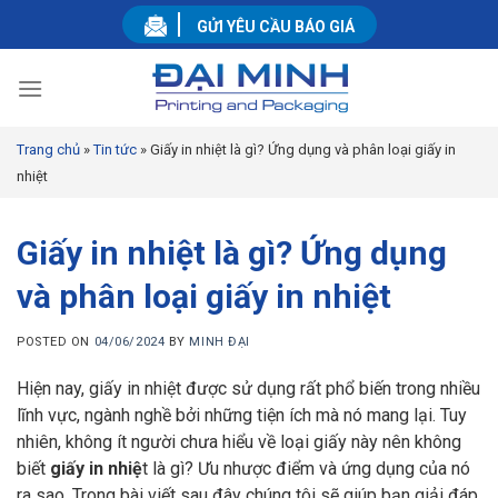
Skip
GỬI YÊU CẦU BÁO GIÁ
to
content
Trang chủ
»
Tin tức
»
Giấy in nhiệt là gì? Ứng dụng và phân loại giấy in
nhiệt
Giấy in nhiệt là gì? Ứng dụng
và phân loại giấy in nhiệt
POSTED ON
04/06/2024
BY
MINH ĐẠI
Hiện nay, giấy in nhiệt được sử dụng rất phổ biến trong nhiều
lĩnh vực, ngành nghề bởi những tiện ích mà nó mang lại. Tuy
nhiên, không ít người chưa hiểu về loại giấy này nên không
biết
giấy in nhiệ
t là gì? Ưu nhược điểm và ứng dụng của nó
ra sao. Trong bài viết sau đây chúng tôi sẽ giúp bạn giải đáp