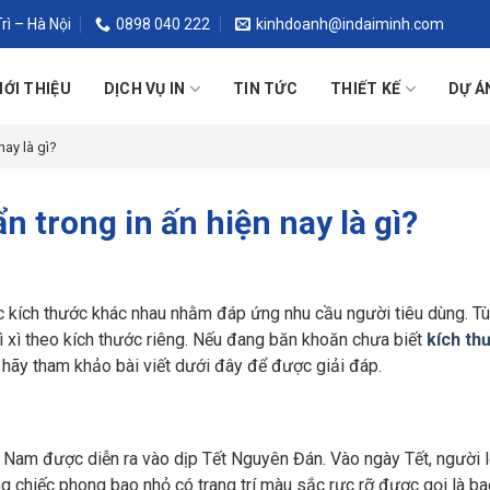
rì – Hà Nội
0898 040 222
kinhdoanh@indaiminh.com
IỚI THIỆU
DỊCH VỤ IN
TIN TỨC
THIẾT KẾ
DỰ Á
nay là gì?
ẩn trong in ấn hiện nay là gì?
 các kích thước khác nhau nhằm đáp ứng nhu cầu người tiêu dùng. T
 xì theo kích thước riêng. Nếu đang băn khoăn chưa biết
kích thư
ì hãy tham khảo bài viết dưới đây để được giải đáp.
ệt Nam được diễn ra vào dịp Tết Nguyên Đán. Vào ngày Tết, người 
 chiếc phong bao nhỏ có trang trí màu sắc rực rỡ được gọi là bao 