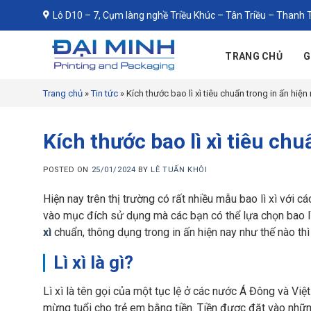
Skip
Lô D10 – 7, Cụm làng nghề Triều Khúc – Tân Triều – Thanh T
to
content
TRANG CHỦ
G
Trang chủ
»
Tin tức
»
Kích thước bao lì xì tiêu chuẩn trong in ấn hiện 
Kích thước bao lì xì tiêu chu
POSTED ON
25/01/2024
BY
LÊ TUẤN KHÔI
Hiện nay trên thị trường có rất nhiều mẫu bao lì xì với
vào mục đích sử dụng mà các bạn có thể lựa chọn bao lì
xì
chuẩn, thông dụng trong in ấn hiện nay như thế nào th
Lì xì là gì?
Lì xì là tên gọi của một tục lệ ở các nước Á Đông và Vi
mừng tuổi cho trẻ em bằng tiền. Tiền được đặt vào những