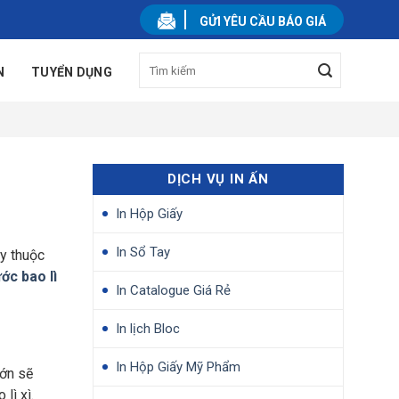
GỬI YÊU CẦU BÁO GIÁ
N
TUYỂN DỤNG
DỊCH VỤ IN ẤN
In Hộp Giấy
In Sổ Tay
ùy thuộc
ớc bao lì
In Catalogue Giá Rẻ
In lịch Bloc
In Hộp Giấy Mỹ Phẩm
lớn sẽ
lì xì.