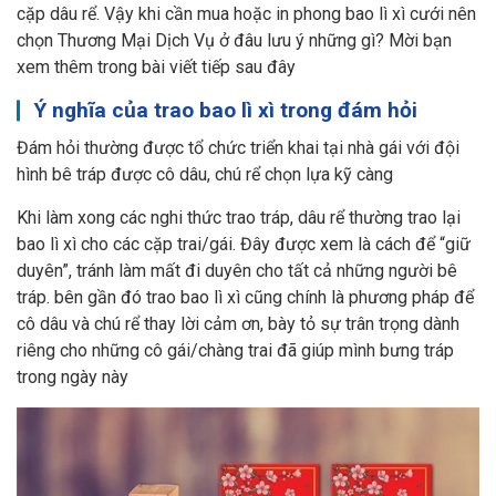
cặp dâu rể. Vậy khi cần mua hoặc in phong bao lì xì cưới nên
chọn Thương Mại Dịch Vụ ở đâu lưu ý những gì? Mời bạn
xem thêm trong bài viết tiếp sau đây
Ý nghĩa của trao bao lì xì trong đám hỏi
Đám hỏi thường được tổ chức triển khai tại nhà gái với đội
hình bê tráp được cô dâu, chú rể chọn lựa kỹ càng
Khi làm xong các nghi thức trao tráp, dâu rể thường trao lại
bao lì xì cho các cặp trai/gái. Đây được xem là cách để “giữ
duyên”, tránh làm mất đi duyên cho tất cả những người bê
tráp. bên gần đó trao bao lì xì cũng chính là phương pháp để
cô dâu và chú rể thay lời cảm ơn, bày tỏ sự trân trọng dành
riêng cho những cô gái/chàng trai đã giúp mình bưng tráp
trong ngày này