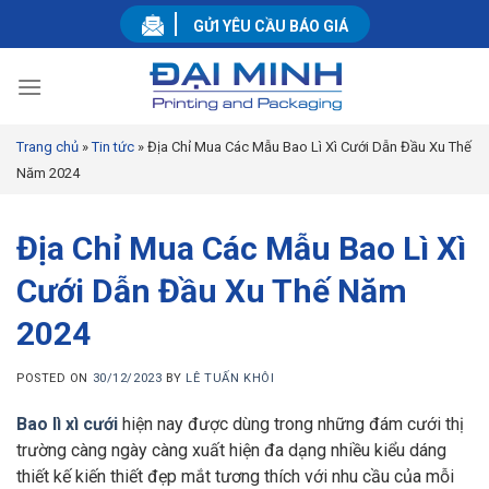
Skip
GỬI YÊU CẦU BÁO GIÁ
to
content
Trang chủ
»
Tin tức
»
Địa Chỉ Mua Các Mẫu Bao Lì Xì Cưới Dẫn Đầu Xu Thế
Năm 2024
Địa Chỉ Mua Các Mẫu Bao Lì Xì
Cưới Dẫn Đầu Xu Thế Năm
2024
POSTED ON
30/12/2023
BY
LÊ TUẤN KHÔI
Bao lì xì cưới
hiện nay được dùng trong những đám cưới thị
trường càng ngày càng xuất hiện đa dạng nhiều kiểu dáng
thiết kế kiến thiết đẹp mắt tương thích với nhu cầu của mỗi