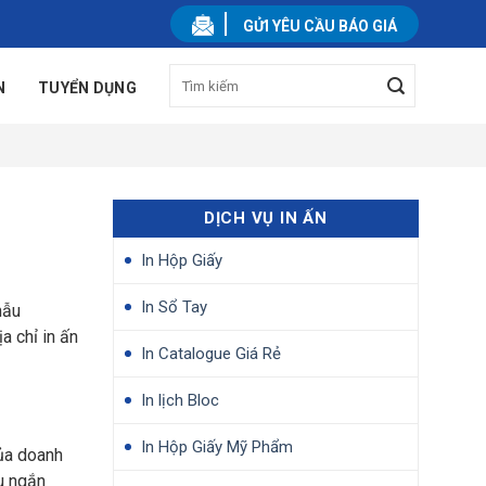
GỬI YÊU CẦU BÁO GIÁ
N
TUYỂN DỤNG
DỊCH VỤ IN ẤN
In Hộp Giấy
In Sổ Tay
mẫu
a chỉ in ấn
In Catalogue Giá Rẻ
In lịch Bloc
In Hộp Giấy Mỹ Phẩm
ủa doanh
ệu ngắn