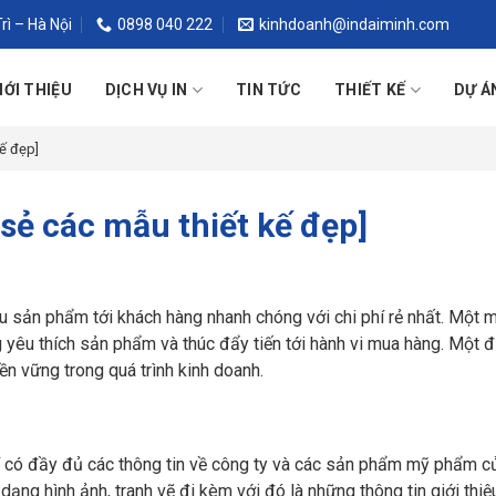
rì – Hà Nội
0898 040 222
kinhdoanh@indaiminh.com
IỚI THIỆU
DỊCH VỤ IN
TIN TỨC
THIẾT KẾ
DỰ Á
ế đẹp]
sẻ các mẫu thiết kế đẹp]
iệu sản phẩm tới khách hàng nhanh chóng với chi phí rẻ nhất. Một 
 yêu thích sản phẩm và thúc đẩy tiến tới hành vi mua hàng. Một đị
n vững trong quá trình kinh doanh.
í có đầy đủ các thông tin về công ty và các sản phẩm mỹ phẩm c
dạng hình ảnh, tranh vẽ đi kèm với đó là những thông tin giới thi