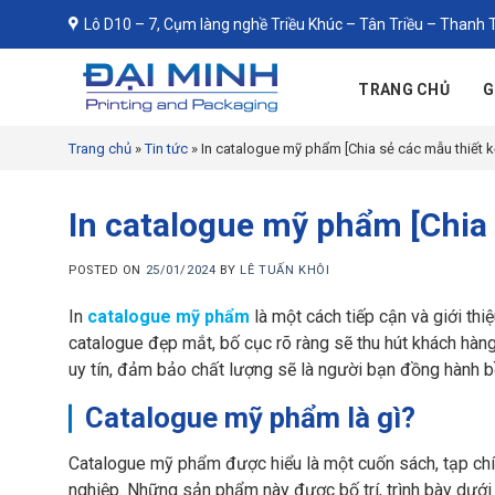
Skip
Lô D10 – 7, Cụm làng nghề Triều Khúc – Tân Triều – Thanh T
to
content
TRANG CHỦ
G
Trang chủ
»
Tin tức
»
In catalogue mỹ phẩm [Chia sẻ các mẫu thiết k
In catalogue mỹ phẩm [Chia 
POSTED ON
25/01/2024
BY
LÊ TUẤN KHÔI
In
catalogue mỹ phẩm
là một cách tiếp cận và giới th
catalogue đẹp mắt, bố cục rõ ràng sẽ thu hút khách hàng
uy tín, đảm bảo chất lượng sẽ là người bạn đồng hành bề
Catalogue mỹ phẩm là gì?
Catalogue mỹ phẩm được hiểu là một cuốn sách, tạp ch
nghiệp. Những sản phẩm này được bố trí, trình bày dưới 