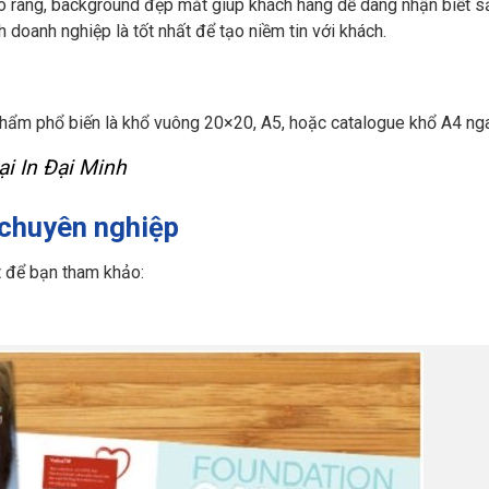
rõ ràng, background đẹp mắt giúp khách hàng dễ dàng nhận biết 
doanh nghiệp là tốt nhất để tạo niềm tin với khách.
hẩm phổ biến là khổ vuông 20×20, A5, hoặc catalogue khổ A4 ng
ại In Đại Minh
chuyên nghiệp
 để bạn tham khảo: